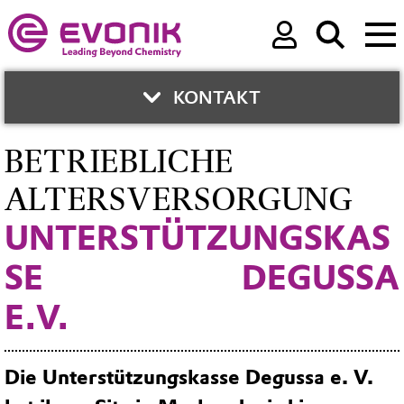
KONTAKT
BETRIEBLICHE
KONTAKT
ALTERSVERSORGUNG
UNTERSTÜTZUNGSKAS
Altersversorgung
Administration
SE DEGUSSA
Service-Zeiten Montag bis Freitag 9 - 13 Uhr
E.V.
Telefon:
+49 2365 49 6969
Fax:
+49 2365 49 86420
Die Unterstützungskasse Degussa e. V.
Contact Form